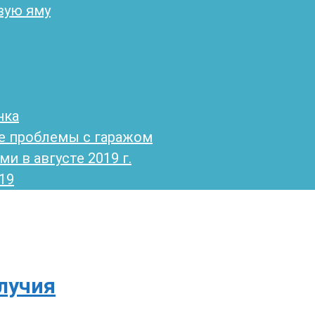
вую яму
нка
е проблемы с гаражом
и в августе 2019 г.
19
лучия