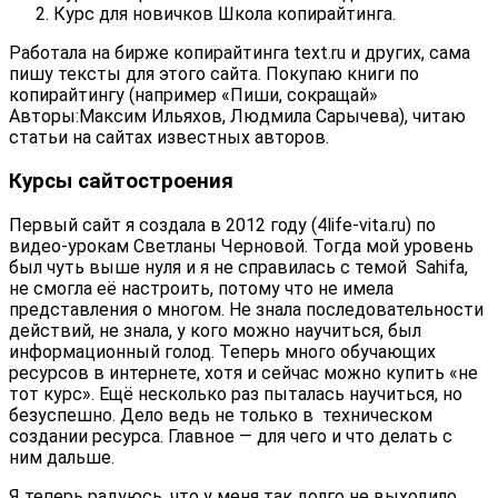
Курс для новичков Школа копирайтинга.
Работала на бирже копирайтинга text.ru и других, сама
пишу тексты для этого сайта. Покупаю книги по
копирайтингу (например «Пиши, сокращай»
Авторы:
Максим Ильяхов, Людмила Сарычева), читаю
статьи на сайтах известных авторов.
Курсы сайтостроения
Первый сайт я создала в 2012 году (4life-vita.ru) по
видео-урокам Светланы Черновой. Тогда мой уровень
был чуть выше нуля и я не справилась с темой Sahifa,
не смогла её настроить, потому что не имела
представления о многом. Не знала последовательности
действий, не знала, у кого можно научиться, был
информационный голод. Теперь много обучающих
ресурсов в интернете, хотя и сейчас можно купить «не
тот курс». Ещё несколько раз пыталась научиться, но
безуспешно. Дело ведь не только в техническом
создании ресурса. Главное — для чего и что делать с
ним дальше.
Я теперь радуюсь, что у меня так долго не выходило