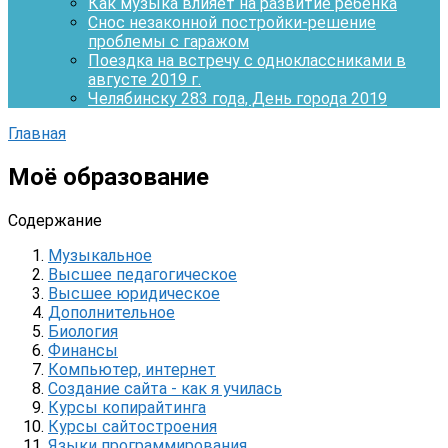
Как музыка влияет на развитие ребёнка
Снос незаконной постройки-решение
проблемы с гаражом
Поездка на встречу с одноклассниками в
августе 2019 г.
Челябинску 283 года, День города 2019
Главная
Моё образование
Содержание
Музыкальное
Высшее педагогическое
Высшее юридическое
Дополнительное
Биология
Финансы
Компьютер, интернет
Создание сайта - как я училась
Курсы копирайтинга
Курсы сайтостроения
Языки программирования