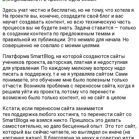
Здесь учат честно и бесплатно, но не тому, что хотела я.
На проекте вы, конечно, создадите свой блог и вас
научат создавать контент, но всю техническую часть
процесса вы не будете знать. Задача ставится — только
в создании контента по предложеным темам и
правильной их публикации. Это немало для начала. Но
совершенно не совпало с моими целями.
Платформа SmartBlog, на которой создаются сайты
учеников проекта, авторская, платная и недоступная
для управления. По каждому мелкому вопросу надо
писать в поддержку, т.е не я управляла сайтом. Сами
понимаете, это обучение мне было полезным только
отчасти. Возникла проблема с переносом сайта, когда я
решила уйти из проекта, потому что перенести
возможно было только контент, но не сайт в целом.
Кстати, если переносом сайта занимается
тех.поддержка любого хостинга, то перенести сайт со
SmartBloga не взялся никто. Пришлось это делать
самостоятельно, но дало бесценный опыт. Это тот сайт,
который вы сейчас читаете, но выглядел он иначе (на
картинке видно). Я благодарна за науку и советую идти